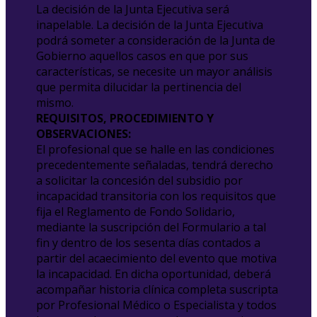
La decisión de la Junta Ejecutiva será
inapelable. La decisión de la Junta Ejecutiva
podrá someter a consideración de la Junta de
Gobierno aquellos casos en que por sus
características, se necesite un mayor análisis
que permita dilucidar la pertinencia del
mismo.
REQUISITOS, PROCEDIMIENTO Y
OBSERVACIONES:
El profesional que se halle en las condiciones
precedentemente señaladas, tendrá derecho
a solicitar la concesión del subsidio por
incapacidad transitoria con los requisitos que
fija el Reglamento de Fondo Solidario,
mediante la suscripción del Formulario a tal
fin y dentro de los sesenta días contados a
partir del acaecimiento del evento que motiva
la incapacidad. En dicha oportunidad, deberá
acompañar historia clínica completa suscripta
por Profesional Médico o Especialista y todos