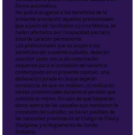
forma automática.
No podrá acogerse a los beneficios de la
presente prestación aquellos profesionales
que a juicio del facultativo o Junta Médica, se
hallen afectados por incapacidad parcial o
total de carácter permanente.
Los profesionales que se acojan a los
beneficios del presente subsidio, deberán
suscribir junto con la documentación
requerida para la concesión del beneficio
contemplado en el presente capítulo, una
declaración jurada en la que dejarán
constancia, de que no realizan, ni realizarán
tareas profesionales durante el período que
subsista el mismo. En caso de que falsearan
datos acerca de las causales que motivaron la
concesión del subsidio, se harán pasibles de
las sanciones previstas en el Código de Ética y
Disciplina, y el Reglamento de Fondo
Solidario.