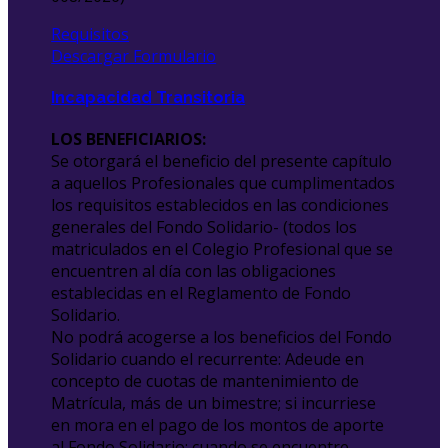
Requisitos
Descargar Formulario
Incapacidad Transitoria
LOS BENEFICIARIOS:
Se otorgará el beneficio del presente capítulo
a aquellos Profesionales que cumplimentados
los requisitos establecidos en las condiciones
generales del Fondo Solidario- (todos los
matriculados en el Colegio Profesional que se
encuentren al día con las obligaciones
establecidas en el Reglamento de Fondo
Solidario.
No podrá acogerse a los beneficios del Fondo
Solidario cuando el recurrente: Adeude en
concepto de cuotas de mantenimiento de
Matrícula, más de un bimestre; si incurriese
en mora en el pago de los montos de aporte
al Fondo Solidario; cuando se encuentre