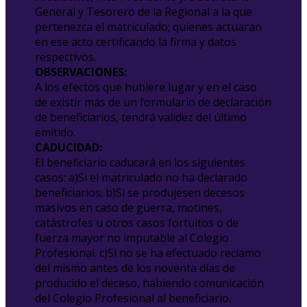
General y Tesorero de la Regional a la que
pertenezca el matriculado; quienes actuaran
en ese acto certificando la firma y datos
respectivos.
OBSERVACIONES:
A los efectos que hubiere lugar y en el caso
de existir más de un formulario de declaración
de beneficiarios, tendrá validez del último
emitido.
CADUCIDAD:
El beneficiario caducará en los siguientes
casos: a)Si el matriculado no ha declarado
beneficiarios. b)Si se produjesen decesos
masivos en caso de guerra, motines,
catástrofes u otros casos fortuitos o de
fuerza mayor no imputable al Colegio
Profesional. c)Si no se ha efectuado reclamo
del mismo antes de los noventa días de
producido el deceso, habiendo comunicación
del Colegio Profesional al beneficiario.