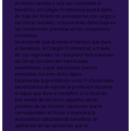
Al mismo tiempo y una vez concedido el
beneficio, el Colegio Profesional podrá darlo
de baja del listado de prestadores con cargo a
las Obras Sociales, comunicando dicha baja en
las condiciones previstas en los respectivos
convenios.
Se entiende que durante el tiempo que dure
el beneficio, el Colegio Profesional, a través
de sus regionales no receptará facturaciones
de Obras Sociales del matriculado
beneficiario, cuyas atenciones fueron
prestadas durante dicho lapso.
Establecida la prohibición a los Profesionales
beneficiarios de ejercer la profesión durante
el lapso que dure el beneficio si lo hicieran
por medio de terceros, aquellos serán
pasibles de las mismas sanciones que le
corresponden al titular e implicará la
automática caducidad del beneficio, la
aplicación de las sanciones que le