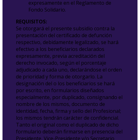
expresamente en el Reglamento de
Fondo Solidario.
REQUISITOS:
Se otorgará el presente subsidio contra la
presentación del certificado de defunción
respectivo, debidamente legalizado, se hará
efectivo a los beneficiarios declarados
expresamente, previa acreditación del
derecho invocado, según el porcentaje
adjudicado a cada uno, declarándose el orden
de prioridad y forma de otorgarlo. La
designación del o los beneficiarios se hará
por escrito, en formularios diseñados
especialmente, por duplicado, consignando el
nombre de los mismos, documento de
identidad, fecha, firma y sello del Profesional;
los mismos tendrán carácter de confidencial.
Tanto el original como el duplicado de dicho
formulario deberán firmarse en presencia del
Presidente, Vice-Presidente y/o Secretario