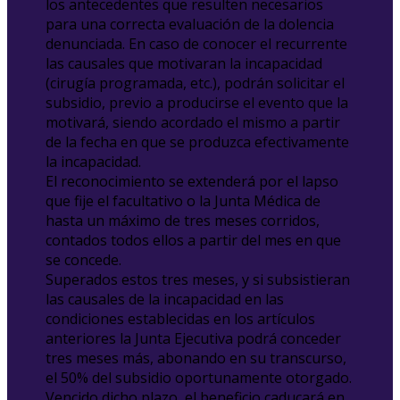
los antecedentes que resulten necesarios
para una correcta evaluación de la dolencia
denunciada. En caso de conocer el recurrente
las causales que motivaran la incapacidad
(cirugía programada, etc.), podrán solicitar el
subsidio, previo a producirse el evento que la
motivará, siendo acordado el mismo a partir
de la fecha en que se produzca efectivamente
la incapacidad.
El reconocimiento se extenderá por el lapso
que fije el facultativo o la Junta Médica de
hasta un máximo de tres meses corridos,
contados todos ellos a partir del mes en que
se concede.
Superados estos tres meses, y si subsistieran
las causales de la incapacidad en las
condiciones establecidas en los artículos
anteriores la Junta Ejecutiva podrá conceder
tres meses más, abonando en su transcurso,
el 50% del subsidio oportunamente otorgado.
Vencido dicho plazo, el beneficio caducará en