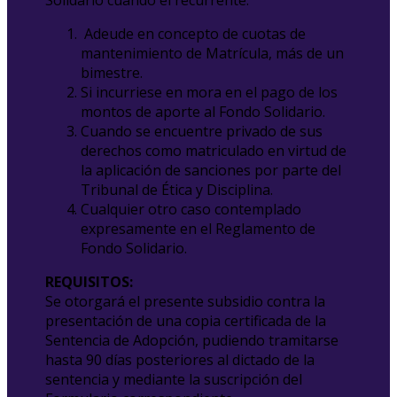
Solidario cuando el recurrente:
Adeude en concepto de cuotas de
mantenimiento de Matrícula, más de un
bimestre.
Si incurriese en mora en el pago de los
montos de aporte al Fondo Solidario.
Cuando se encuentre privado de sus
derechos como matriculado en virtud de
la aplicación de sanciones por parte del
Tribunal de Ética y Disciplina.
Cualquier otro caso contemplado
expresamente en el Reglamento de
Fondo Solidario.
REQUISITOS:
Se otorgará el presente subsidio contra la
presentación de una copia certificada de la
Sentencia de Adopción, pudiendo tramitarse
hasta 90 días posteriores al dictado de la
sentencia y mediante la suscripción del