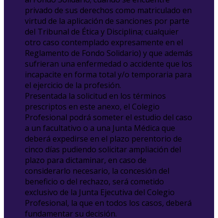
privado de sus derechos como matriculado en
virtud de la aplicación de sanciones por parte
del Tribunal de Ética y Disciplina; cualquier
otro caso contemplado expresamente en el
Reglamento de Fondo Solidario) y que además
sufrieran una enfermedad o accidente que los
incapacite en forma total y/o temporaria para
el ejercicio de la profesión.
Presentada la solicitud en los términos
prescriptos en este anexo, el Colegio
Profesional podrá someter el estudio del caso
a un facultativo o a una Junta Médica que
deberá expedirse en el plazo perentorio de
cinco días pudiendo solicitar ampliación del
plazo para dictaminar, en caso de
considerarlo necesario, la concesión del
beneficio o del rechazo, será cometido
exclusivo de la Junta Ejecutiva del Colegio
Profesional, la que en todos los casos, deberá
fundamentar su decisión.