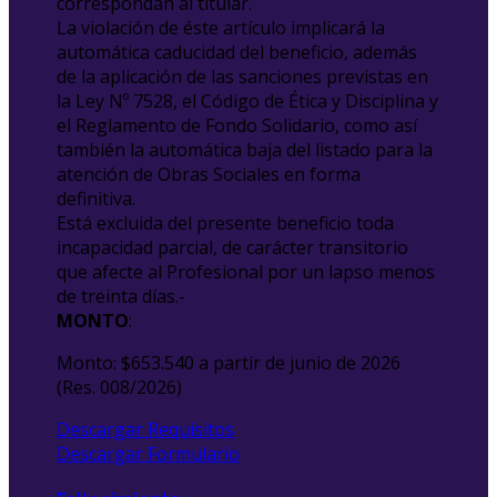
correspondan al titular.
La violación de éste artículo implicará la
automática caducidad del beneficio, además
de la aplicación de las sanciones previstas en
la Ley Nº 7528, el Código de Ética y Disciplina y
el Reglamento de Fondo Solidario, como así
también la automática baja del listado para la
atención de Obras Sociales en forma
definitiva.
Está excluida del presente beneficio toda
incapacidad parcial, de carácter transitorio
que afecte al Profesional por un lapso menos
de treinta días.-
MONTO
:
Monto: $653.540 a partir de junio de 2026
(Res. 008/2026)
Descargar Requisitos
Descargar Formulario