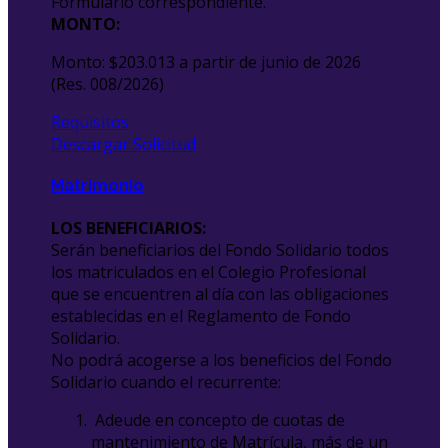
Formulario correspondiente.
MONTO:
Monto: $203.013 a partir de junio de 2026
(Res. 008/2026)
Requisitos
Descargar Solicitud
Matrimonio
LOS BENEFICIARIOS:
Serán beneficiarios del Fondo Solidario todos
los matriculados en el Colegio Profesional
que se encuentren al día con las obligaciones
establecidas en el Reglamento de Fondo
Solidario.
No podrá acogerse a los beneficios del Fondo
Solidario cuando el recurrente:
Adeude en concepto de cuotas de
mantenimiento de Matrícula, más de un