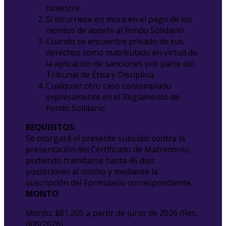
bimestre.
Si incurriese en mora en el pago de los
montos de aporte al Fondo Solidario.
Cuando se encuentre privado de sus
derechos como matriculado en virtud de
la aplicación de sanciones por parte del
Tribunal de Ética y Disciplina.
Cualquier otro caso contemplado
expresamente en el Reglamento de
Fondo Solidario.
REQUISITOS:
Se otorgará el presente subsidio contra la
presentación del Certificado de Matrimonio,
pudiendo tramitarse hasta 45 días
posteriores al mismo y mediante la
suscripción del Formulario correspondiente.
MONTO
:
Monto: $81.205 a partir de junio de 2026 (Res.
008/2026)