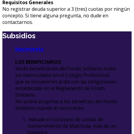
Requisitos Generales
No registrar deuda superior a 3 (tres) cuotas por ningún
concepto. Si tiene alguna pregunta, no dude en
contactarnos.
Subsidios
Nacimiento
LOS BENEFICIARIOS:
Serán beneficiarios del Fondo Solidario todos
los matriculados en el Colegio Profesional
que se encuentren al día con las obligaciones
establecidas en el Reglamento de Fondo
Solidario.
No podrá acogerse a los beneficios del Fondo
Solidario cuando el recurrente:
Adeude en concepto de cuotas de
mantenimiento de Matrícula, más de un
bimestre.