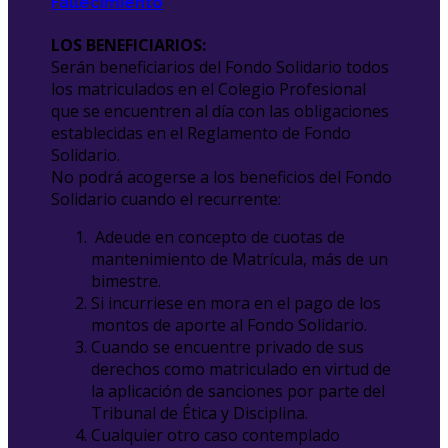
Fallecimiento
LOS BENEFICIARIOS:
Serán beneficiarios del Fondo Solidario todos
los matriculados en el Colegio Profesional
que se encuentren al día con las obligaciones
establecidas en el Reglamento de Fondo
Solidario.
No podrá acogerse a los beneficios del Fondo
Solidario cuando el recurrente:
Adeude en concepto de cuotas de
mantenimiento de Matrícula, más de un
bimestre.
Si incurriese en mora en el pago de los
montos de aporte al Fondo Solidario.
Cuando se encuentre privado de sus
derechos como matriculado en virtud de
la aplicación de sanciones por parte del
Tribunal de Ética y Disciplina.
Cualquier otro caso contemplado