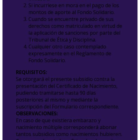
Si incurriese en mora en el pago de los
montos de aporte al Fondo Solidario.
Cuando se encuentre privado de sus
derechos como matriculado en virtud de
la aplicación de sanciones por parte del
Tribunal de Ética y Disciplina.
Cualquier otro caso contemplado
expresamente en el Reglamento de
Fondo Solidario.
REQUISITOS:
Se otorgará el presente subsidio contra la
presentación del Certificado de Nacimiento,
pudiendo tramitarse hasta 90 días
posteriores al mismo y mediante la
suscripción del Formulario correspondiente.
OBSERVACIONES:
En caso de que existiera embarazo y
nacimiento múltiple corresponderá abonar
tantos subsidios como nacimientos hubieren.