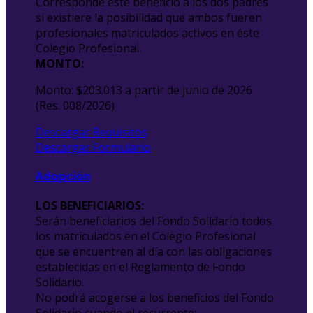
Corresponde este beneficio a los dos padres
si existiere la posibilidad que ambos fueren
profesionales matriculados activos en éste
Colegio Profesional.
MONTO:
Monto: $203.013 a partir de junio de 2026
(Res. 008/2026)
Descargar Requisitos
Descargar Formulario
Adopción
LOS BENEFICIARIOS:
Serán beneficiarios del Fondo Solidario todos
los matriculados en el Colegio Profesional
que se encuentren al día con las obligaciones
establecidas en el Reglamento de Fondo
Solidario.
No podrá acogerse a los beneficios del Fondo