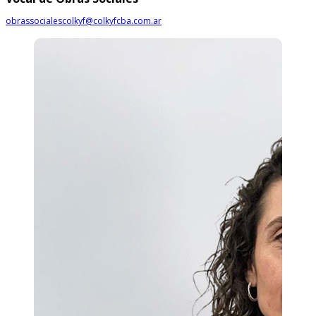
obrassocialescolkyf@colkyfcba.com.ar